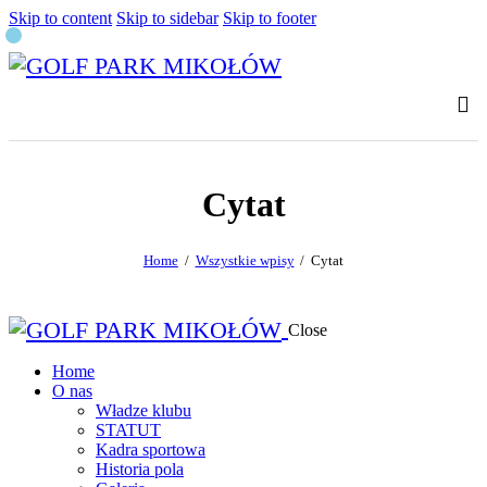
Skip to content
Skip to sidebar
Skip to footer
Cytat
Home
Wszystkie wpisy
Cytat
Close
Home
O nas
Władze klubu
STATUT
Kadra sportowa
Historia pola