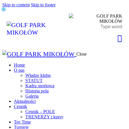
Skip to content
Skip to footer
Close
Home
O nas
Władze klubu
STATUT
Kadra sportowa
Historia pola
Galeria
Aktualności
Cennik
Cennik – POLE
TRENERZY i kursy
Tee Time
Turnieje