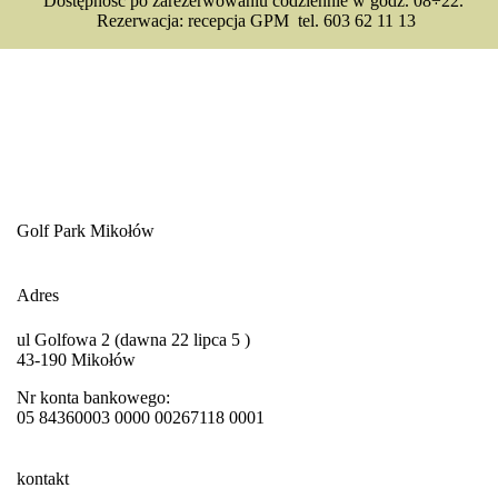
Dostępność po zarezerwowaniu codziennie w godz. 08÷22.
Rezerwacja: recepcja GPM tel. 603 62 11 13
Golf Park Mikołów
Adres
ul
Golfowa 2 (dawna 22 lipca 5 )
43-190 Mikołów
Nr konta bankowego:
05 84360003 0000 00267118 0001
kontakt