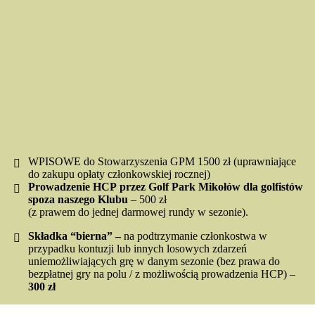
18 do 26 lat
1200 zł
bez statusu GPM w PZG
do 18 lat
1200 zł
bez statusu GPM w PZG
od 18 do 26 lat
1700 zł
WPISOWE do Stowarzyszenia GPM 1500 zł (uprawniające
do zakupu opłaty członkowskiej rocznej)
Prowadzenie HCP przez Golf Park Mikołów dla golfistów
spoza naszego Klubu
–
500 zł
(z prawem do jednej darmowej rundy w sezonie).
Składka “bierna” –
na podtrzymanie członkostwa w
przypadku kontuzji lub innych losowych zdarzeń
uniemożliwiających grę w danym sezonie (bez prawa do
bezpłatnej gry na polu / z możliwością prowadzenia HCP) –
300 zł