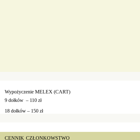
piątek
sobota, niedziela, dni świąteczne –
190 zł/os
Juniorzy do 18 roku życia -
zniżka 50%
Studenci do 26 roku życia -
zniżka 30%
(zniżka nie dotyczy turniejów)
Juniorzy Golf Park Mikołów –
bezpłatnie
(zniżka nie dotyczy turniejów)
Wypożyczenie MELEX (CART)
9 dołków –
110 zł
18 dołków –
150 zł
CENNIK CZŁONKOWSTWO