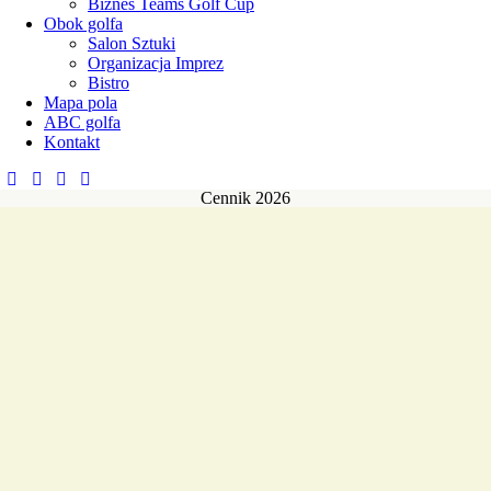
Biznes Teams Golf Cup
Obok golfa
Salon Sztuki
Organizacja Imprez
Bistro
Mapa pola
ABC golfa
Kontakt
Cennik 2026
GREEN FEE
18 DOŁKÓW/HOLE
zł
230
poniedziałek -
piątek